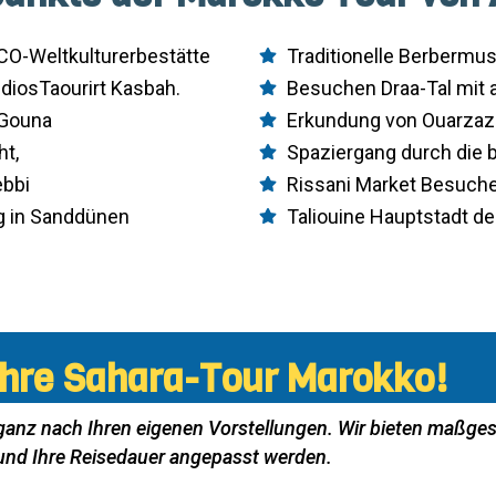
CO-Weltkulturerbestätte
Traditionelle Berbermu
udiosTaourirt Kasbah.
Besuchen Draa-Tal mit 
’Gouna
Erkundung von Ouarzaz
ht,
Spaziergang durch die
ebbi
Rissani Market Besuch
 in Sanddünen
Taliouine Hauptstadt de
 Ihre Sahara-Tour Marokko!
ganz nach Ihren eigenen Vorstellungen. Wir bieten maßgesc
und Ihre Reisedauer angepasst werden.