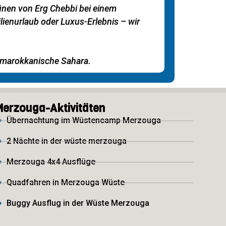
Dünen von Erg Chebbi bei einem
ienurlaub oder Luxus-Erlebnis – wir
e marokkanische Sahara.
erzouga-Aktivitäten
Übernachtung im Wüstencamp Merzouga
2 Nächte in der wüste merzouga
Merzouga 4x4 Ausflüge
Quadfahren in Merzouga Wüste
Buggy Ausflug in der Wüste Merzouga