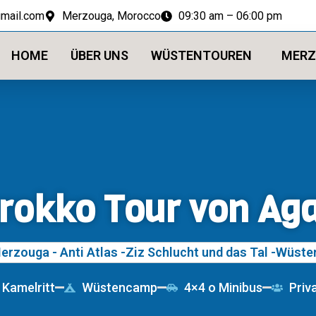
mail.com
Merzouga, Morocco
09:30 am – 06:00 pm
HOME
ÜBER UNS
WÜSTENTOUREN
MERZ
rokko Tour von Aga
erzouga - Anti Atlas -Ziz Schlucht und das Tal -Wüst
Kamelritt
Wüstencamp
4×4 o Minibus
Priv