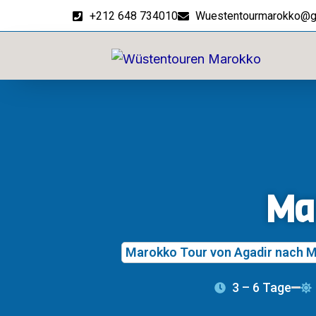
Zum
+212 648 734010
Wuestentourmarokko@g
Inhalt
springen
Ma
Marokko Tour von Agadir nach M
3 – 6 Tage