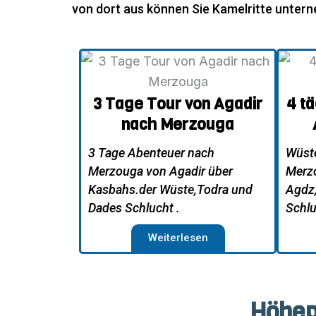
von dort aus können Sie Kamelritte unter
3 Tage Tour von Agadir
4 t
nach Merzouga
3 Tage Abenteuer nach
Wüste
Merzouga von Agadir über
Merzo
Kasbahs.der Wüste,Todra und
Agdz
Dades Schlucht .
Schlu
Weiterlesen
Höhep