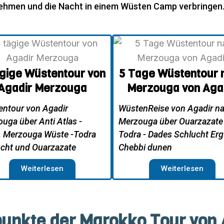
nehmen und die Nacht in einem Wüsten Camp verbringen
ägige Wüstentour von
5 Tage Wüstentour 
Agadir Merzouga
Merzouga von Aga
ntour von Agadir
WüstenReise von Agadir n
uga über Anti Atlas -
Merzouga über Ouarzazate 
, Merzouga Wüste -Todra
Todra - Dades Schlucht Erg
cht und Ouarzazate
Chebbi dunen
Weiterlesen
Weiterlesen
unkte der Marokko Tour von 