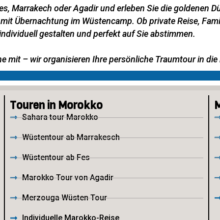
 Fes, Marrakech oder Agadir und erleben Sie die goldenen 
 mit Übernachtung im Wüstencamp. Ob private Reise, Famil
ndividuell gestalten und perfekt auf Sie abstimmen.
he mit – wir organisieren Ihre persönliche Traumtour in di
Touren in Morokko
M
Sahara tour Marokko
Wüstentour ab Marrakesch
Wüstentour ab Fes
Marokko Tour von Agadir
Merzouga Wüsten Tour
Individuelle Marokko-Reise