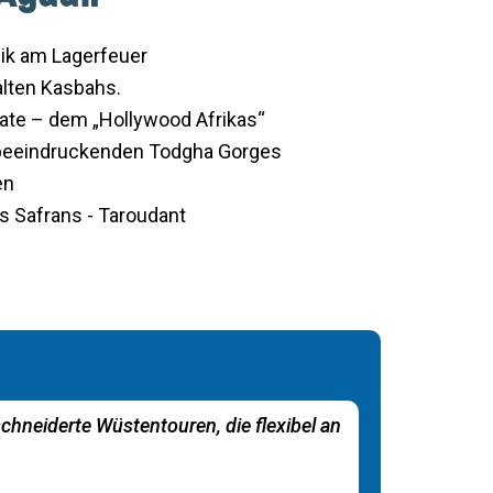
sik am Lagerfeuer
alten Kasbahs.
ate – dem „Hollywood Afrikas“
 beeindruckenden Todgha Gorges
en
s Safrans - Taroudant
hneiderte Wüstentouren, die flexibel an