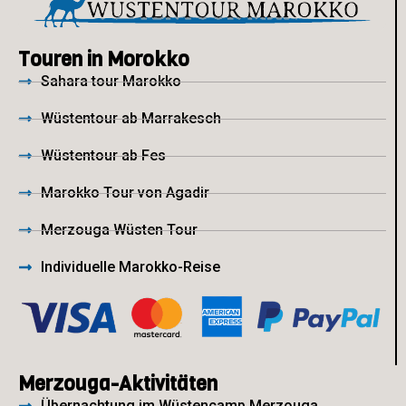
Touren in Morokko
Sahara tour Marokko
Wüstentour ab Marrakesch
Wüstentour ab Fes
Marokko Tour von Agadir
Merzouga Wüsten Tour
Individuelle Marokko-Reise
Merzouga-Aktivitäten
Übernachtung im Wüstencamp Merzouga