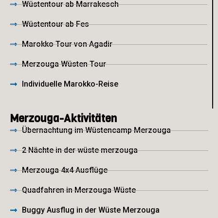
Wüstentour ab Marrakesch
Wüstentour ab Fes
Marokko Tour von Agadir
Merzouga Wüsten Tour
Individuelle Marokko-Reise
Merzouga-Aktivitäten
Übernachtung im Wüstencamp Merzouga
2 Nächte in der wüste merzouga
Merzouga 4x4 Ausflüge
Quadfahren in Merzouga Wüste
Buggy Ausflug in der Wüste Merzouga