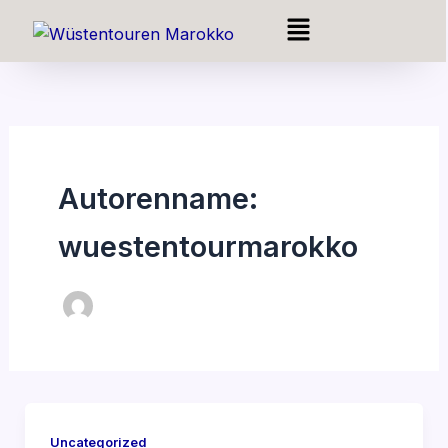
Zum
Menü
Inhalt
springen
Autorenname:
wuestentourmarokko
Uncategorized